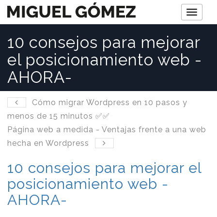
M
e
10 consejos para mejorar
n
el posicionamiento web -
ú
AHORA-
Cómo migrar Wordpress en 10 pasos y
menos de 15 minutos ✅✅
Página web a medida - Ventajas frente a una web
hecha en Wordpress
10 consejos para mejorar el
posicionamiento web -
AHORA-