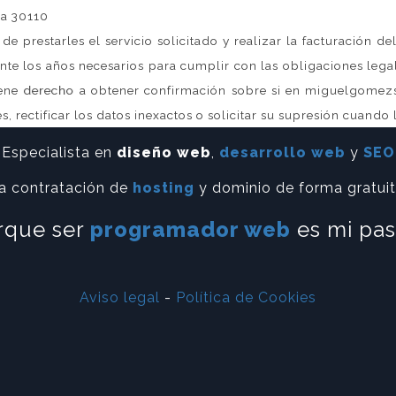
ia 30110
n de prestarles el servicio solicitado y realizar la facturación
te los años necesarios para cumplir con las obligaciones legal
tiene derecho a obtener confirmación sobre si en miguelgome
, rectificar los datos inexactos o solicitar su supresión cuando 
Especialista en
diseño web
,
desarrollo web
y
SEO
a contratación de
hosting
y dominio de forma gratui
rque ser
programador web
es mi pas
Aviso legal
-
Política de Cookies