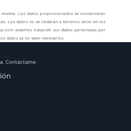
 del mismo. Los datos proporcionados se conservarán
es. Los datos no se cederán a terceros salvo en los
zsa.com estamos tratando sus datos personales por
los datos ya no sean necesarios.
ta. Contáctame.
ión