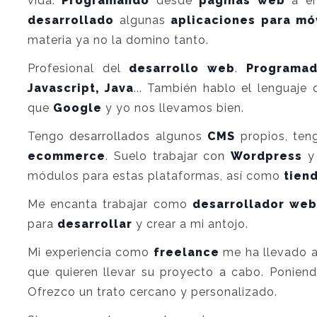
vida.
Programando
desde
páginas web
a en
desarrollado
algunas
aplicaciones para mó
materia ya no la domino tanto.
Profesional del
desarrollo web
.
Programa
Javascript, Java
... También hablo el lenguaje
que
Google
y yo nos llevamos bien.
Tengo desarrollados algunos
CMS
propios, ten
ecommerce
. Suelo trabajar con
Wordpress
módulos para estas plataformas, así como
tien
Me encanta trabajar como
desarrollador web
para
desarrollar
y crear a mi antojo.
Mi experiencia como
freelance
me ha llevado a
que quieren llevar su proyecto a cabo. Ponien
Ofrezco un trato cercano y personalizado.