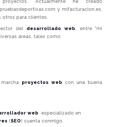
royectos. Actualmente he creado
 pruebasdeportivas.com y mifacturacion.es,
otros para clientes.
sector del
desarrollado web
, entre "mi
iversas áreas, tales como:
n marcha
proyectos web
con una buena
.
arrollador web
especializado en
res
(
SEO
)
cuenta conmigo.