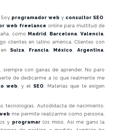
. Soy
programador web
y
consultor
SEO
.
or web freelance
online para multitud de
spaña, como
Madrid
,
Barcelona
,
Valencia
,
o clientes en latino américa. Clientes con
s en
Suiza
,
Francia
,
México
,
Argentina
,
e, siempre con ganas de aprender. No paro
suerte de dedicarme a lo que realmente me
lo web
, y el
SEO
. Materias que te exigen
s tecnologías. Autodidacta de nacimiento.
 web
me permite realizarme como persona,
tos y
programar
los míos. Así me gano la