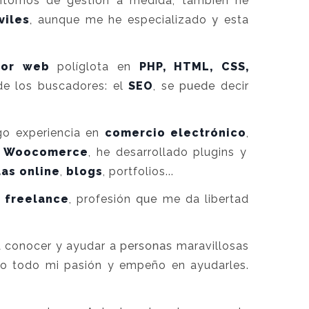
tornos de gestión a medida, también he
viles
, aunque me he especializado y esta
dor web
políglota en
PHP, HTML, CSS,
 de los buscadores: el
SEO
, se puede decir
go experiencia en
comercio electrónico
,
y
Woocomerce
, he desarrollado plugins y
das online
,
blogs
, portfolios...
freelance
, profesión que me da libertad
 conocer y ayudar a personas maravillosas
do todo mi pasión y empeño en ayudarles.