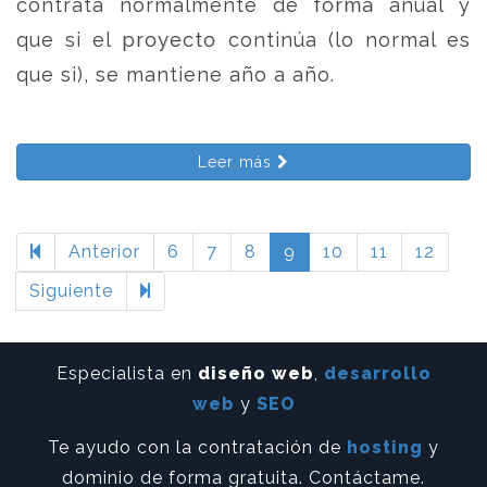
contrata normalmente de forma anual y
que si el proyecto continúa (lo normal es
que si), se mantiene año a año.
Leer más
Anterior
6
7
8
9
10
11
12
Siguiente
Especialista en
diseño web
,
desarrollo
web
y
SEO
Te ayudo con la contratación de
hosting
y
dominio de forma gratuita. Contáctame.