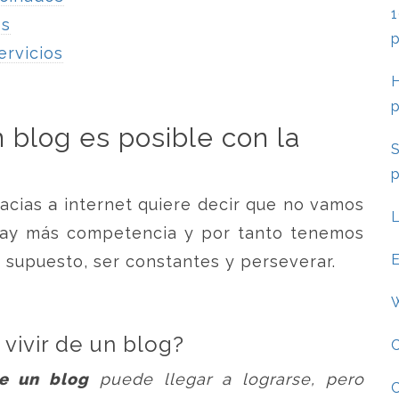
1
os
ervicios
H
 blog es posible con la
S
acias a internet quiere decir que no vamos
L
o, hay más competencia y por tanto tenemos
E
r supuesto, ser constantes y perseverar.
W
 vivir de un blog?
e un blog
puede llegar a lograrse, pero