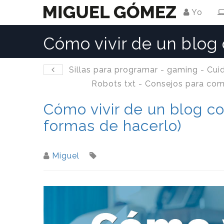
Yo
Cómo vivir de un blog 
Sillas para programar - gaming - Cui
Robots txt - Consejos para com
Cómo vivir de un blog co
formas de hacerlo)
Miguel