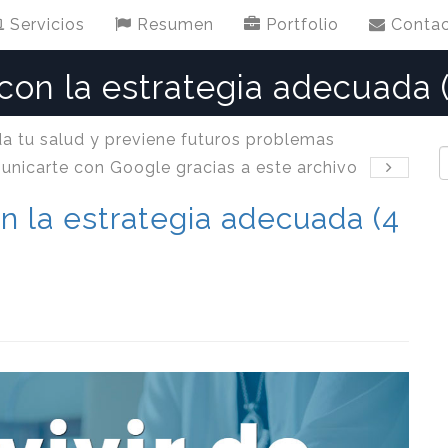
Servicios
Resumen
Portfolio
Conta
con la estrategia adecuada 
da tu salud y previene futuros problemas
unicarte con Google gracias a este archivo
n la estrategia adecuada (4