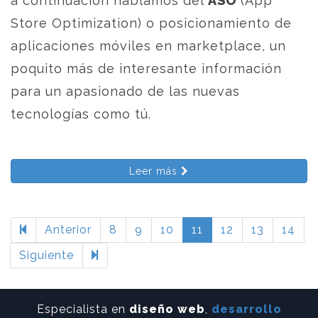
a continuación hablamos del
ASO
(App
Store Optimization) o posicionamiento de
aplicaciones móviles en marketplace, un
poquito más de interesante información
para un apasionado de las nuevas
tecnologías como tú.
Leer más
Anterior
8
9
10
11
12
13
14
Siguiente
Especialista en
diseño web
,
desarrollo