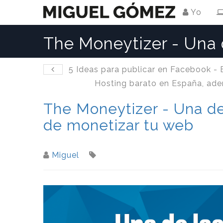
Yo
The Moneytizer - Una 
5 Ideas para publicar en Facebook - 
Hosting barato en España, ade
The Moneytizer - Una de
de monetizar tu web
Miguel