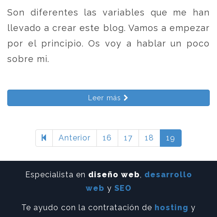
Son diferentes las variables que me han
llevado a crear este blog. Vamos a empezar
por el principio. Os voy a hablar un poco
sobre mi.
Leer más
Anterior
16
17
18
19
Especialista en
diseño web
,
desarrollo
web
y
SEO
Te ayudo con la contratación de
hosting
y