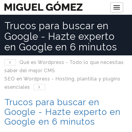
M
e
Trucos para buscar en
n
Google - Hazte experto
ú
en Google en 6 minutos
Qué es Wordpress - Todo lo que necesitas
saber del mejor CMS
SEO en Wordpress - Hosting, plantilla y plugins
esenciales
Trucos para buscar en
Google - Hazte experto en
Google en 6 minutos