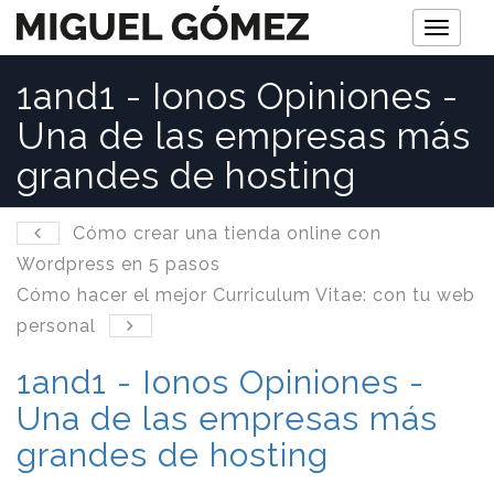
M
e
1and1 - Ionos Opiniones -
n
Una de las empresas más
ú
grandes de hosting
Cómo crear una tienda online con
Wordpress en 5 pasos
Cómo hacer el mejor Curriculum Vitae: con tu web
personal
1and1 - Ionos Opiniones -
Una de las empresas más
grandes de hosting