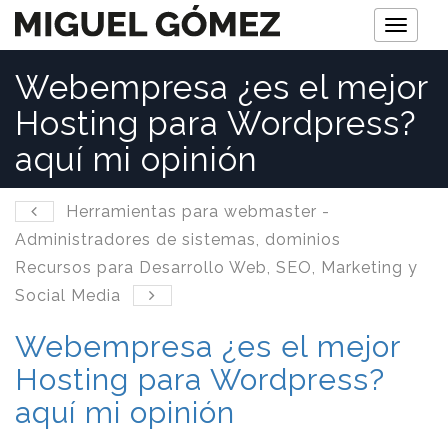
M
e
Webempresa ¿es el mejor
n
Hosting para Wordpress?
ú
aquí mi opinión
Herramientas para webmaster -
Administradores de sistemas, dominios
Recursos para Desarrollo Web, SEO, Marketing y
Social Media
Webempresa ¿es el mejor
Hosting para Wordpress?
aquí mi opinión