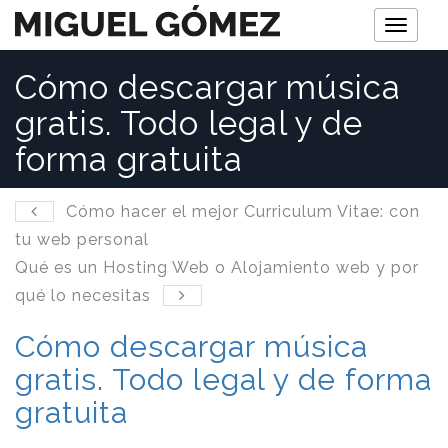
M
e
Cómo descargar música
n
gratis. Todo legal y de
ú
forma gratuita
Cómo hacer el mejor Curriculum Vitae: con
tu web personal
Qué es un Hosting Web o Alojamiento web y por
qué lo necesitas
Cómo descargar música
gratis. Todo legal y de forma
gratuita