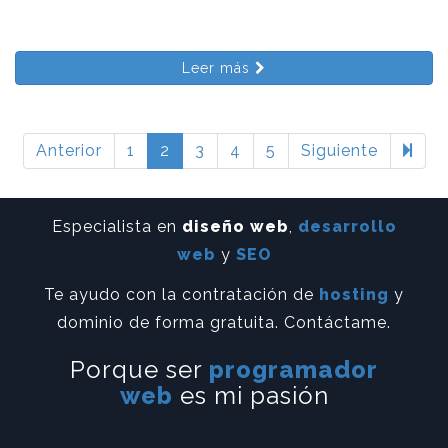
Leer más
Anterior
1
2
3
4
5
Siguiente
Especialista en
diseño web
,
desarrollo
web
y
SEO
Te ayudo con la contratación de
hosting
y
dominio de forma gratuita. Contáctame.
Porque ser
programador
web
es mi pasión