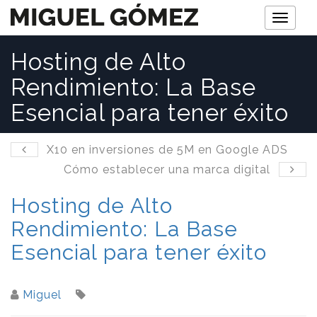
M
e
Hosting de Alto
n
Rendimiento: La Base
ú
Esencial para tener éxito
X10 en inversiones de 5M en Google ADS
Cómo establecer una marca digital
Hosting de Alto
Rendimiento: La Base
Esencial para tener éxito
Miguel