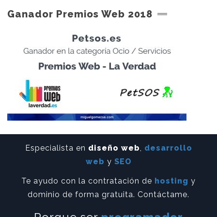
Ganador Premios Web 2018
Especialista en
diseño web
,
desarrollo
web
y
SEO
Te ayudo con la contratación de
hosting
y
dominio de forma gratuita. Contáctame.