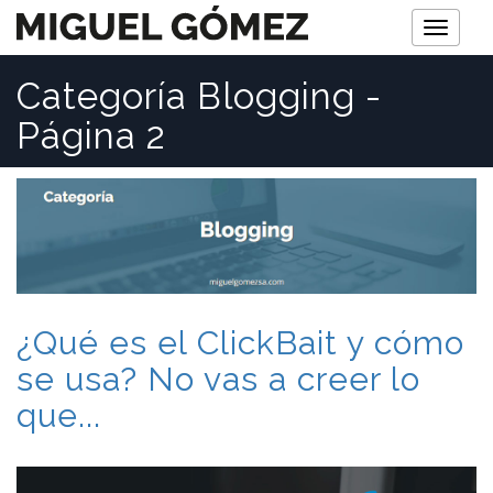
M
e
Categoría Blogging -
n
Página 2
ú
¿Qué es el ClickBait y cómo
se usa? No vas a creer lo
que...